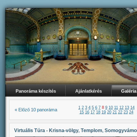
Panoráma készítés
Ajánlatkérés
Galéria
1
2
3
4
5
6
7
8
9
10
11
12
13
14
« Előző 10 panoráma
15
16
17
18
19
20
21
22
23
24
Virtuális Túra - Krisna-völgy, Templom, Somogyvám