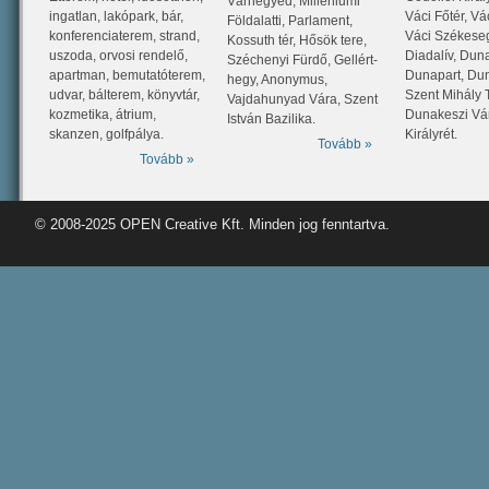
Várnegyed, Milleniumi
ingatlan, lakópark, bár,
Váci Főtér, Vá
Földalatti, Parlament,
konferenciaterem, strand,
Váci Székese
Kossuth tér, Hősök tere,
uszoda, orvosi rendelő,
Diadalív, Dun
Széchenyi Fürdő, Gellért-
apartman, bemutatóterem,
Dunapart, Du
hegy, Anonymus,
udvar, bálterem, könyvtár,
Szent Mihály
Vajdahunyad Vára, Szent
kozmetika, átrium,
Dunakeszi Vá
István Bazilika.
skanzen, golfpálya.
Királyrét.
Tovább »
Tovább »
© 2008-2025
OPEN Creative Kft.
Minden jog fenntartva.