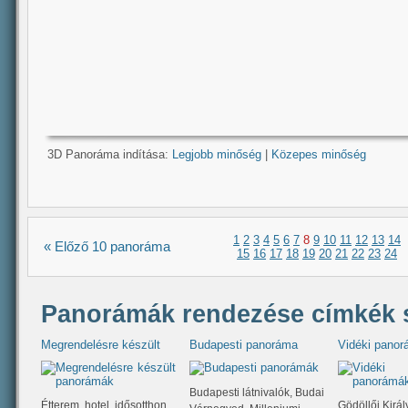
3D Panoráma indítása:
Legjobb minőség
|
Közepes minőség
1
2
3
4
5
6
7
8
9
10
11
12
13
14
« Előző 10 panoráma
15
16
17
18
19
20
21
22
23
24
Panorámák rendezése címkék s
Megrendelésre készült
Budapesti panoráma
Vidéki pano
Budapesti látnivalók, Budai
Étterem, hotel, idősotthon,
Gödöllői Király