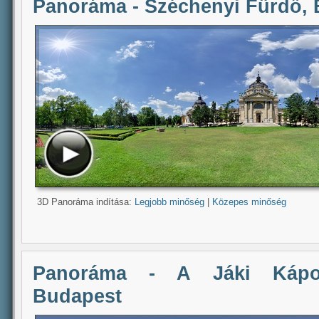
Panoráma - Széchenyi Fürdő,
3D Panoráma indítása:
Legjobb minőség
|
Közepes minőség
Panoráma - A Jáki Kápol
Budapest