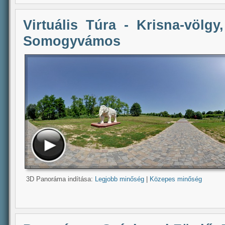
Virtuális Túra - Krisna-völgy
Somogyvámos
3D Panoráma indítása:
Legjobb minőség
|
Közepes minőség