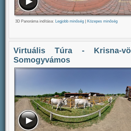
3D Panoráma indítása:
Legjobb minőség
|
Közepes minőség
Virtuális Túra - Krisna-vö
Somogyvámos